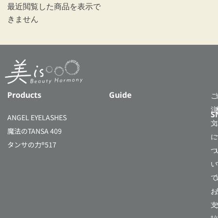
最近閲覧した商品を表示で
きません
Products
Guide
ご
注
S
ANGEL EYELASHES
文
魔法のTANSA 409
に
タンサの力®517
つ
い
て
お
支