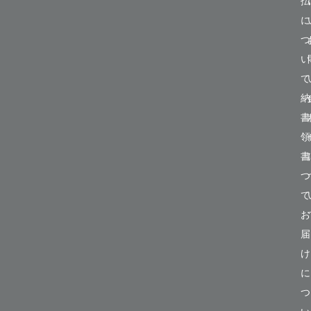
払
に
つ
い
て
納
書
領
書
つ
て
お
届
け
に
つ