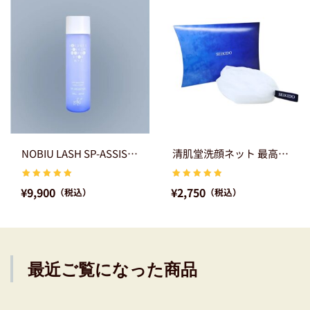
NOBIU LASH SP-ASSISTER 1本（180ml）（ノビルラ
清肌堂洗顔ネット 最高級オ
5 点満点
5 点満点
¥
9,900
¥
2,750
（税込）
（税込）
中
中
5.00
4.92
と評価
と評価
最近ご覧になった商品