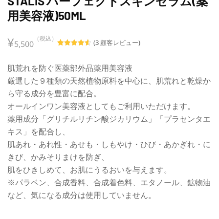
STALIS パーフェクトスキンセラム(薬
用美容液)50ML
¥
（税込）
(
3
顧客レビュー)
5,500
3
の顧客評
価に基づ
いて 5 点
肌荒れを防ぐ医薬部外品薬用美容液
満点中
4.67
と評
厳選した９種類の天然植物原料を中心に、肌荒れと乾燥か
価されま
した
ら守る成分を豊富に配合。
オールインワン美容液としてもご利用いただけます。
薬用成分「グリチルリチン酸ジカリウム」「プラセンタエ
キス」を配合し、
肌あれ・あれ性・あせも・しもやけ・ひび・あかぎれ・に
きび、かみそりまけを防ぎ、
肌をひきしめて、お肌にうるおいを与えます。
※パラベン、合成香料、合成着色料、エタノール、鉱物油
など、気になる成分は使用していません。