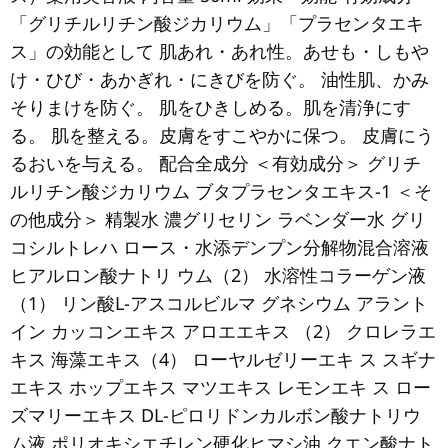
「グリチルリチン酸ジカリウム」「プラセンタエキ
ス」の効能として 肌あれ・あれ性。あせも・しもや
け・ひび・あかぎれ・にきびを防ぐ。 油性肌、かみ
そりまけを防ぐ。 肌をひきしめる。肌を清浄にす
る。 肌を整える。皮膚をすこやかに保つ。 皮膚にう
るおいを与える。 配合全成分 ＜有効成分＞ グリチ
ルリチン酸ジカリウム ブタプラセンタエキス-1 ＜そ
の他成分＞ 精製水 濃グリセリン ラベンダー水 グリ
コシルトレハ ロース・水添デンプン分解物混合溶液
ヒアルロン酸ナトリ ウム（2） 水溶性コラーゲン液
（1） リン酸L-アスコルビルマ グネシウム アラント
イン カッコンエキス アロエエキス （2） クロレラエ
キス 海藻エキス（4） ローヤルゼリーエキ ス スギナ
エキス ホップエキス マツエキス レモンエキ ス ロー
ズマリーエキス DL-ピロリドンカルボン酸ナトリウ
ム液 ポリオキシエチレン硬化ヒマシ油 クエン酸ナト