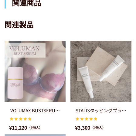
関連商品
関連製品
VOLUMAX BUSTSERUM ボルマックスバストセラム
STALISタッピングプライマー
5 点満点
5 点満点
¥
11,220
¥
3,300
（税込）
（税込）
中
中
4.91
5.00
と評価
と評価