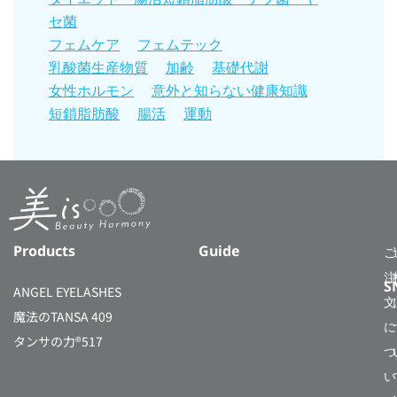
セ菌
フェムケア
フェムテック
乳酸菌生産物質
加齢
基礎代謝
女性ホルモン
意外と知らない健康知識
短鎖脂肪酸
腸活
運動
Products
Guide
ご
注
S
ANGEL EYELASHES
文
魔法のTANSA 409
に
タンサの力®517
つ
い