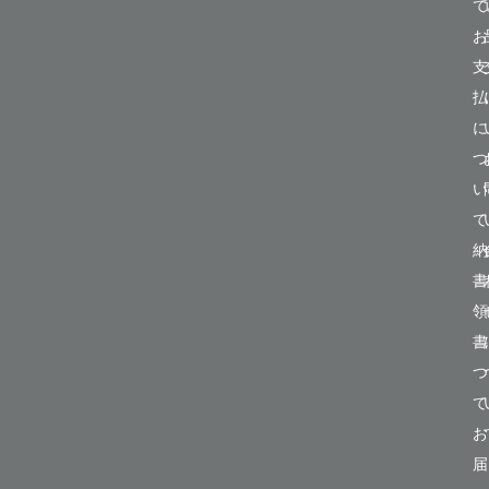
て
お
支
払
に
つ
い
て
納
書
領
書
つ
て
お
届