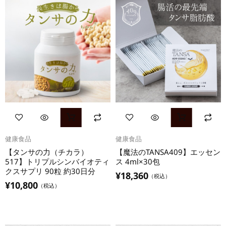
健康食品
健康食品
【タンサの力（チカラ） 
【魔法のTANSA409】エッセン
517】トリプルシンバイオティ
ス 4ml×30包
クスサプリ 90粒 約30日分
¥
18,360
（税込）
¥
10,800
（税込）