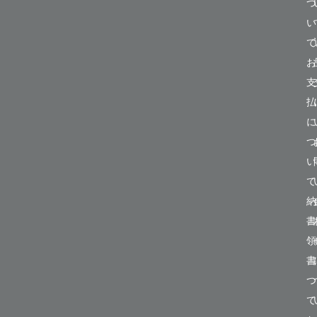
つ
い
て
お
支
払
に
つ
い
て
納
書
領
書
つ
て