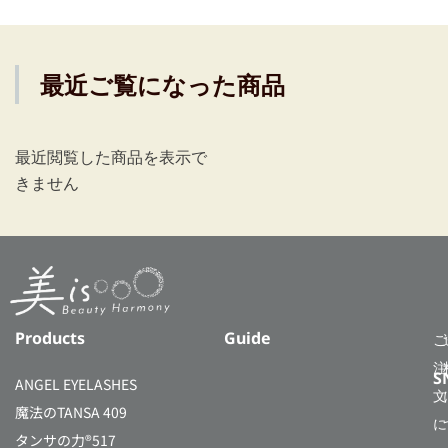
最近ご覧になった商品
最近閲覧した商品を表示で
きません
Products
Guide
ご
注
S
ANGEL EYELASHES
文
魔法のTANSA 409
に
タンサの力®517